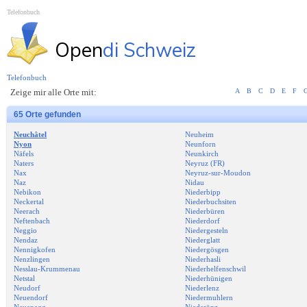
Telefonbuch
Open
di Schweiz
Telefonbuch
Zeige mir alle Orte mit:
A
B
C
D
E
F
65 Orte gefunden
Neuchâtel
Neuheim
Nyon
Neunforn
Näfels
Neunkirch
Naters
Neyruz (FR)
Nax
Neyruz-sur-Moudon
Naz
Nidau
Nebikon
Niederbipp
Neckertal
Niederbuchsiten
Neerach
Niederbüren
Neftenbach
Niederdorf
Neggio
Niedergesteln
Nendaz
Niederglatt
Nennigkofen
Niedergösgen
Nenzlingen
Niederhasli
Nesslau-Krummenau
Niederhelfenschwil
Netstal
Niederhünigen
Neudorf
Niederlenz
Neuendorf
Niedermuhlern