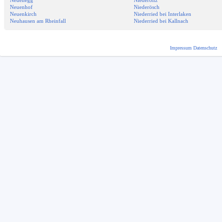
Neuenegg
Niederönz
Neuenhof
Niederösch
Neuenkirch
Niederried bei Interlaken
Neuhausen am Rheinfall
Niederried bei Kallnach
Impressum
Datenschutz